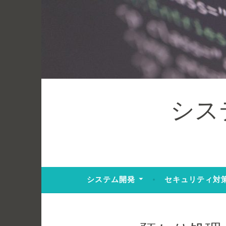
コ
ン
テ
ン
ツ
へ
ス
キ
シス
ッ
プ
システム開発
セキュリティ対