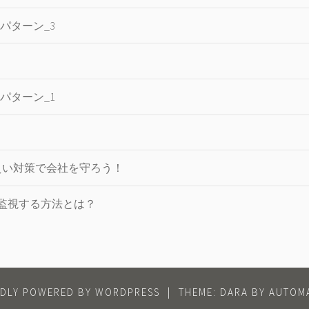
パターン_3
パターン_1
えい対策で会社を守ろう！
監視する方法とは？
DLY POWERED BY WORDPRESS
|
THEME: DARA BY
AUTOMA