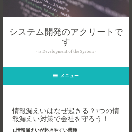
コ
ン
テ
ン
システム開発のアクリートで
ツ
へ
す
ス
is Development of the System
キ
ッ
プ
メニュー
情報漏えいはなぜ起きる？7つの情
報漏えい対策で会社を守ろう！
1.
情報漏えいが起きやすい業種